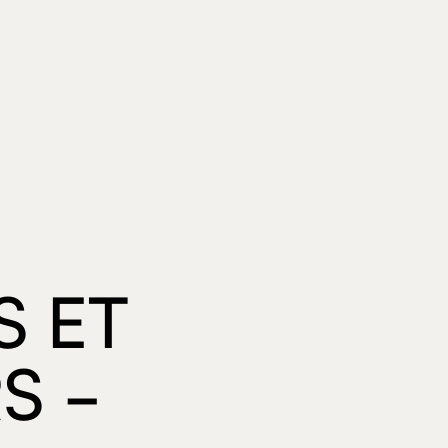
S ET
S -