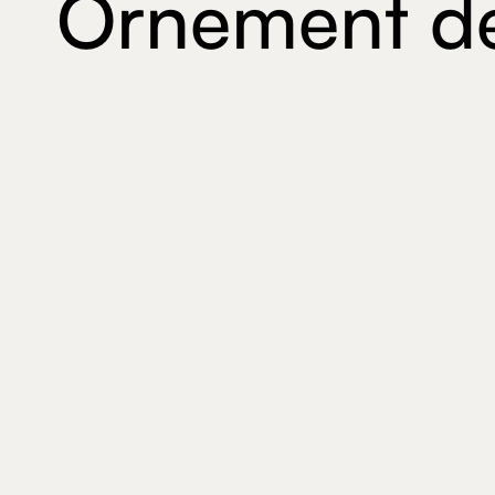
Ornement de
Moulures:
Boiseries:
Sculpture sur bois:
Élément architectural: